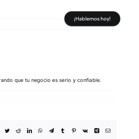
¡Hablemos hoy!
¡Hablemos hoy!
Previous
Next
trando que tu negocio es serio y confiable.
Facebook
Twitter
Reddit
LinkedIn
WhatsApp
Telegram
Tumblr
Pinterest
Vk
Xing
Email