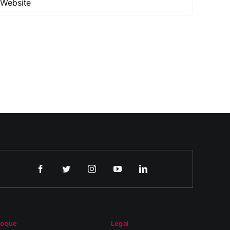
roque
Legal