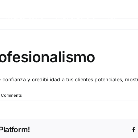
Quiénes Somos
Quiénes Somos
Qué Hacemos
Qué Hacemos
Blog
Blog
rofesionalismo
 confianza y credibilidad a tus clientes potenciales, mos
 Comments
Platform!