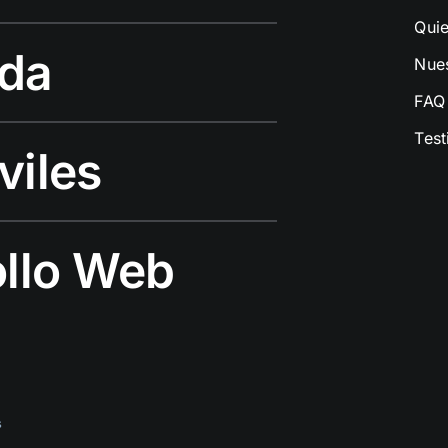
Qui
ida
Nue
FAQ
Tes
viles
ollo Web
s