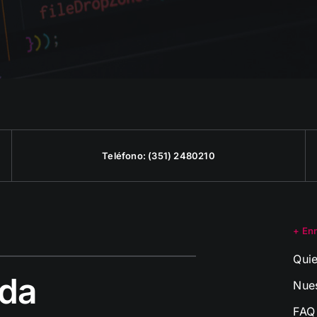
Teléfono:
(351) 2480210
+ En
Qui
ida
Nue
FAQ