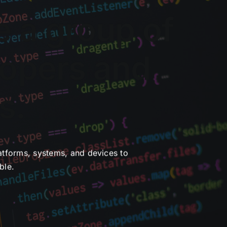
e a group of
lopers and
s.
atforms, systems, and devices to
ble.