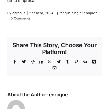
de tu empresa.
By
enroque
|
27 enero, 2024
|
¿Por qué elegir Enroque?
|
0 Comments
Share This Story, Choose Your
Platform!
Facebook
Twitter
Reddit
LinkedIn
WhatsApp
Telegram
Tumblr
Pinterest
Vk
Xing
Email
About the Author:
enroque